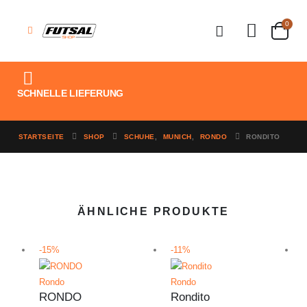
0
SCHNELLE LIEFERUNG
STARTSEITE
SHOP
SCHUHE
,
MUNICH
,
RONDO
RONDITO
ÄHNLICHE PRODUKTE
-15%
-11%
Rondo
Rondo
RONDO
Rondito