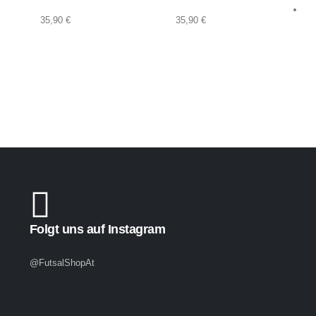
35,90
€
35,90
€
T
Folgt uns auf Instagram
@FutsalShopAt