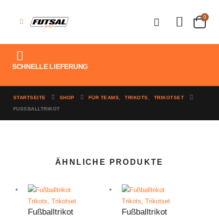
0
SCHNELLE LIEFERUNG
STARTSEITE
SHOP
FÜR TEAMS
,
TRIKOTS
,
TRIKOTSET
FUSSBALLTRIKOT
ÄHNLICHE PRODUKTE
Trikots
,
Trikotset
Trikots
,
Trikotset
Fußballtrikot
Fußballtrikot